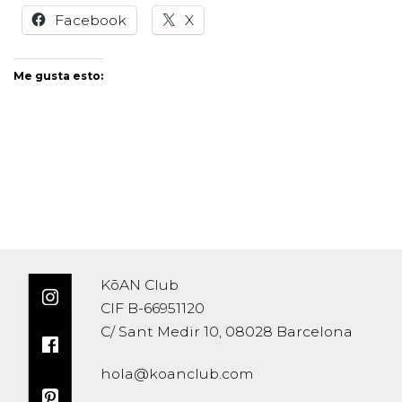
Facebook
X
Me gusta esto:
KōAN Club
CIF B-66951120
C/ Sant Medir 10, 08028 Barcelona
hola@koanclub.com