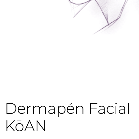
Dermapén Facial
KōAN