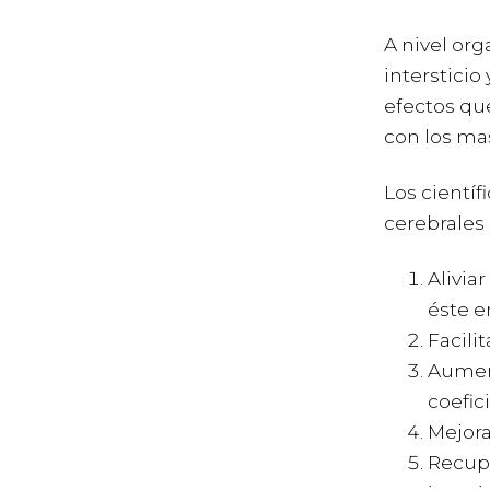
A nivel org
intersticio
efectos qu
con los ma
Los cientí
cerebrales
Alivia
éste e
Facili
Aument
coefic
Mejora
Recupe