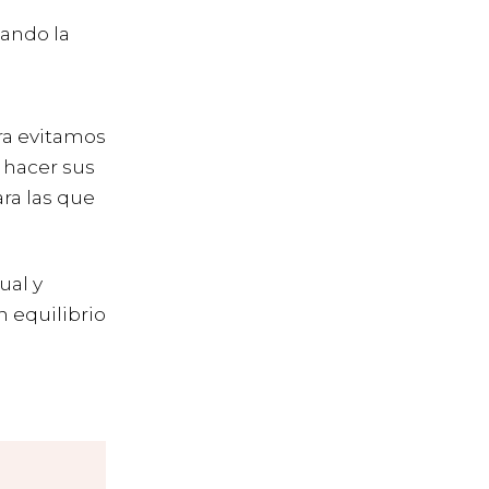
lando la
a evitamos
 hacer sus
ra las que
ual y
n equilibrio