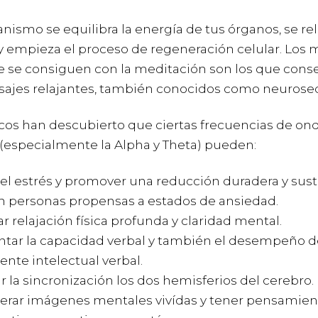
anismo se equilibra la energía de tus órganos, se rel
y empieza el proceso de regeneración celular. Los
e se consiguen con la meditación son los que con
sajes relajantes, también conocidos como neurose
ficos han descubierto que ciertas frecuencias de on
 (especialmente la Alpha y Theta) pueden:
r el estrés y promover una reducción duradera y sust
n personas propensas a estados de ansiedad.
tar relajación física profunda y claridad mental.
ar la capacidad verbal y también el desempeño d
iente intelectual verbal.
r la sincronización los dos hemisferios del cerebro.
rar imágenes mentales vivídas y tener pensamien