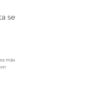
ta se
los más
son: