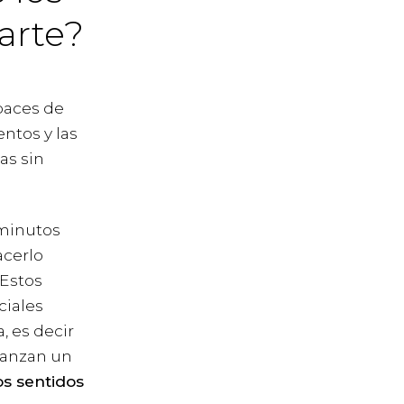
arte?
paces de
ntos y las
as sin
 minutos
acerlo
 Estos
ciales
, es decir
lcanzan un
os sentidos