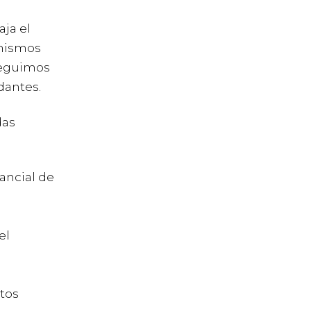
aja el
 mismos
seguimos
dantes.
das
ancial de
el
tos