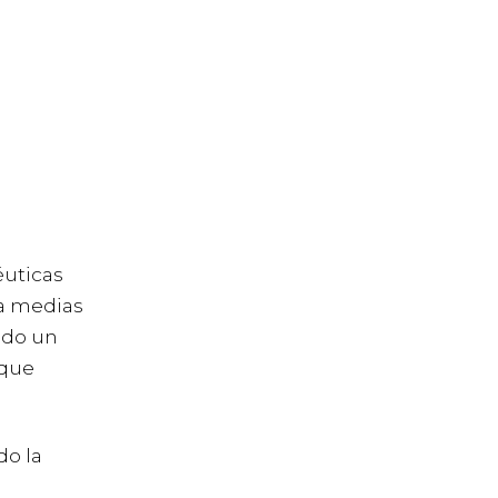
éuticas
 a medias
ndo un
 que
do la