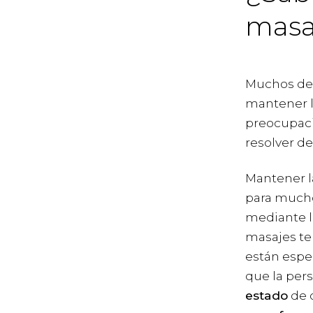
masaj
Muchos de 
mantener l
preocupaci
resolver de
Mantener l
para mucho
mediante l
masajes ter
están espe
que la pers
estado
de 