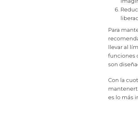
imagin
Reduci
libera
Para mante
recomenda
llevar al 
funciones 
son diseña
Con la cuo
mantenerte 
es lo más i