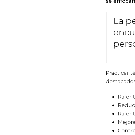
se enfocan
La p
encu
pers
Practicar t
destacados
Ralent
Reducir
Ralent
Mejora
Contro