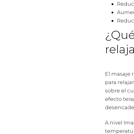
Reducc
Aument
Reduci
¿Qué
relaj
El masaje 
para relaja
sobre el c
efecto ter
desencaden
A nivel Im
temperatur