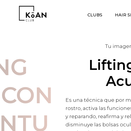
CLUBS
HAIR S
Tu imagen
ING
Liftin
Ac
 CON
Es una técnica que por m
rostro, activa las funcion
NTU
y reparando, reafirma y rel
disminuye las bolsas ocula