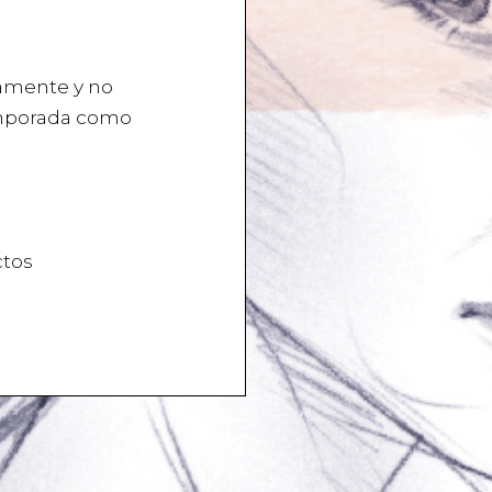
damente y no
emporada como
ctos