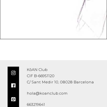
KōAN Club
CIF B-66951120
C/ Sant Medir 10, 08028 Barcelona
hola@koanclub.com
663219641