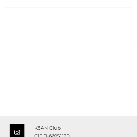
KōAN Club
CIF B-66951120