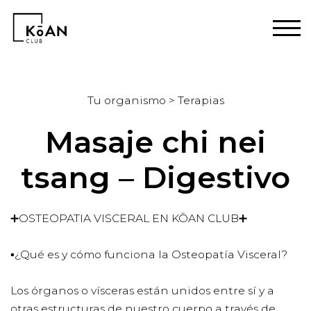
Tu organismo > Terapias
Masaje chi nei
tsang – Digestivo
➕OSTEOPATIA VISCERAL EN KŌAN CLUB➕
▪️¿Qué es y cómo funciona la Osteopatía Visceral?
Los órganos o vísceras están unidos entre sí y a
otras estructuras de nuestro cuerpo a través de