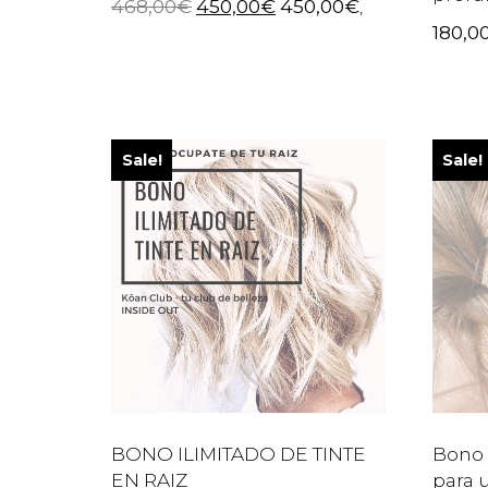
468,00
€
450,00
€
450,00
€
,
180,0
Sale!
Sale!
BONO ILIMITADO DE TINTE
Bono 
EN RAIZ
para 