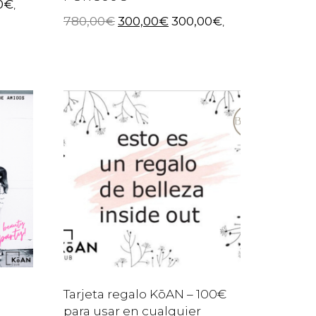
0
€
,
780,00
€
300,00
€
300,00
€
,
Tarjeta regalo KōAN – 100€
para usar en cualquier