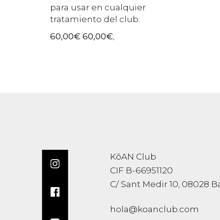
para usar en cualquier
tratamiento del club.
60,00
€
60,00
€
,
KōAN Club
CIF B-66951120
C/ Sant Medir 10, 08028 B
hola@koanclub.com