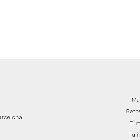
Ma
Reto
arcelona
El 
Tu 