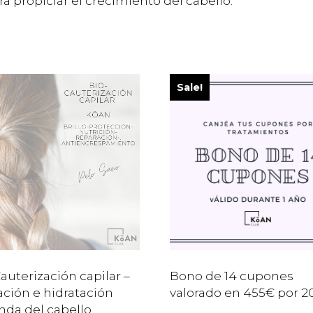
ra propiciar el crecimiento del cabello.
Sale!
auterización capilar –
Bono de 14 cupones
ación e hidratación
valorado en 455€ por 
nda del cabello.