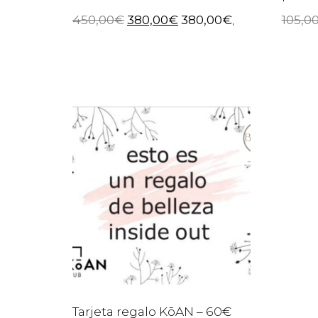
450,00
€
380,00
€
380,00
€
105,0
,
Tarjeta regalo KōAN – 60€