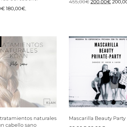
455,00
€
200,00
€
200,0
0
€
180,00
€
,
tratamientos naturales
Mascarilla Beauty Party
un cabello sano