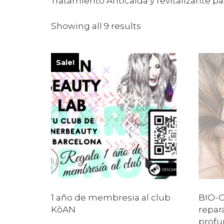
Tratamiento Anticaída y revitalizante pa
Showing all 9 results
Sale!
1 año de membresia al club
BIO-C
KōAN
repar
profu