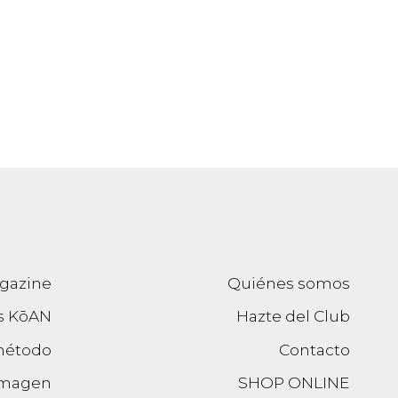
gazine
Quiénes somos
s KōAN
Hazte del Club
método
Contacto
imagen
SHOP ONLINE