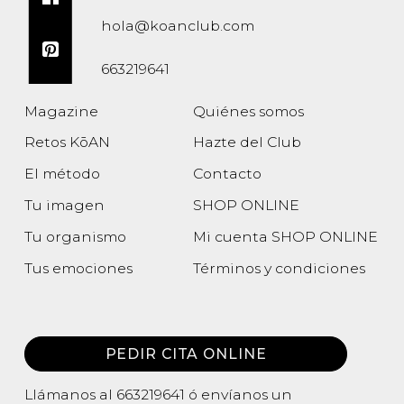
hola@koanclub.com
663219641
Magazine
Quiénes somos
Retos KōAN
Hazte del Club
El método
Contacto
Tu imagen
SHOP ONLINE
Tu organismo
Mi cuenta SHOP ONLINE
Tus emociones
Términos y condiciones
Política de privacidad
PEDIR CITA ONLINE
Llámanos al
663219641
ó envíanos un