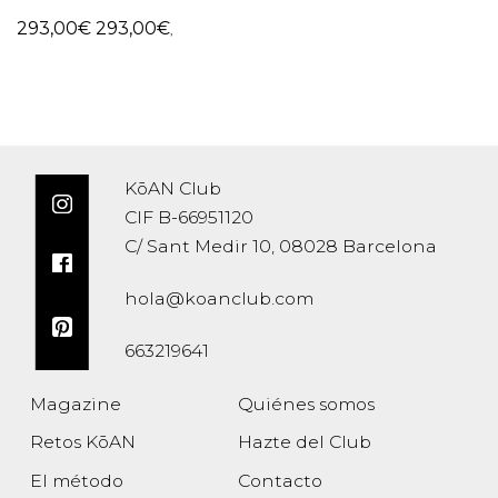
293,00
€
293,00
€
,
KōAN Club
CIF B-66951120
C/ Sant Medir 10, 08028 Barcelona
hola@koanclub.com
663219641
Magazine
Quiénes somos
Retos KōAN
Hazte del Club
El método
Contacto