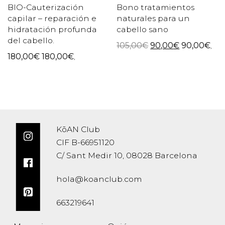
BIO-Cauterización
Bono tratamientos
capilar – reparación e
naturales para un
hidratación profunda
cabello sano
del cabello.
105,00
€
90,00
€
90,00
€
,
180,00
€
180,00
€
,
KōAN Club
CIF B-66951120
C/ Sant Medir 10, 08028 Barcelona
hola@koanclub.com
663219641