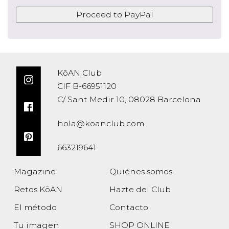
Proceed to PayPal
KōAN Club
CIF B-66951120
C/ Sant Medir 10, 08028 Barcelona
hola@koanclub.com
663219641
Magazine
Quiénes somos
Retos KōAN
Hazte del Club
El método
Contacto
Tu imagen
SHOP ONLINE