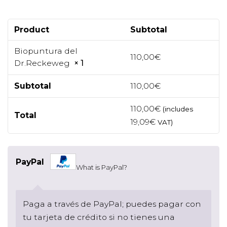
Product
Subtotal
Biopuntura del
110,00
€
Dr.Reckeweg
× 1
Subtotal
110,00
€
110,00
€
(includes
Total
19,09
€
VAT)
PayPal
What is PayPal?
Paga a través de PayPal; puedes pagar con
tu tarjeta de crédito si no tienes una