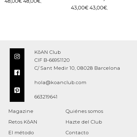
48,00
€
48,00
€
,
43,00
€
43,00
€
,
KōAN Club
CIF B-66951120
C/ Sant Medir 10, 08028 Barcelona
hola@koanclub.com
663219641
Magazine
Quiénes somos
Retos KōAN
Hazte del Club
El método
Contacto