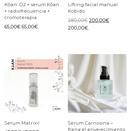
Kōan: O2 + serum Kōan
Lifting facial manual
+ radiofrecuencia +
Kobido
cromoterapia
280,00
€
200,00
€
65,00
€
65,00
€
,
200,00
€
,
Serum Matrixil
Serum Carnosina –
frena el envejecimiento