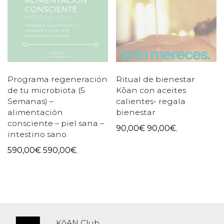
Programa regeneración
Ritual de bienestar
de tu microbiota (5
Kōan con aceites
Semanas) –
calientes- regala
alimentación
bienestar
consciente – piel sana –
90,00
€
90,00
€
,
intestino sano.
590,00
€
590,00
€
,
KōAN Club