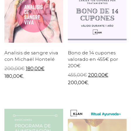
Analisis de sangre viva
Bono de 14 cupones
con Michaël Hontelé
valorado en 455€ por
200€
200,00
€
180,00
€
455,00
€
200,00
€
180,00
€
,
200,00
€
,