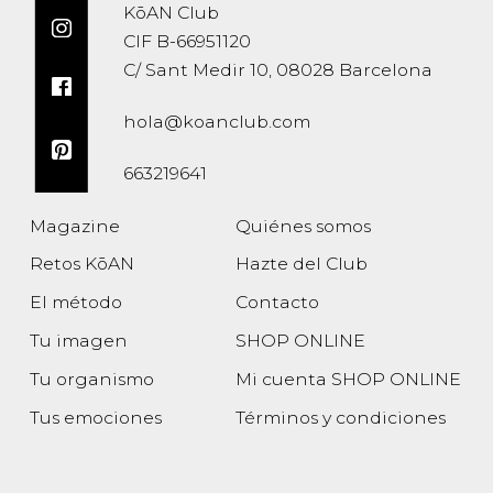
KōAN Club
CIF B-66951120
C/ Sant Medir 10, 08028 Barcelona
hola@koanclub.com
663219641
Magazine
Quiénes somos
Retos KōAN
Hazte del Club
El método
Contacto
Tu imagen
SHOP ONLINE
Tu organismo
Mi cuenta SHOP ONLINE
Tus emociones
Términos y condiciones
Política de privacidad