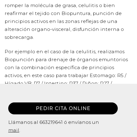
romper la molécula de grasa, celulitis o bien
reafirmar el tejido con Biopuntura, punción de
principios activos en las zonas reflejas de una
alteración organo-visceral, disfunción interna o
sobrecarga.
Por ejemplo en el caso de la celulitis, realizamos
Biopunción para drenaje de órganos emuntorios
con la combinación específica de principios
activos, en este caso para trabajar Estomago: R5 /
Hígado VB: R7 / Intestino: R37 / Riñon: R27 /
Regulación distonía neurovegetativa
, plexo solar:
R14
PEDIR CITA ONLINE
Para la Flacidez, ya sea en cuerpo o en facial,
trabajamos la regulación hormonal, el tejido
Llámanos al
663219641
ó envíanos un
conjuntivo y la regeneración tisular con
mail
.