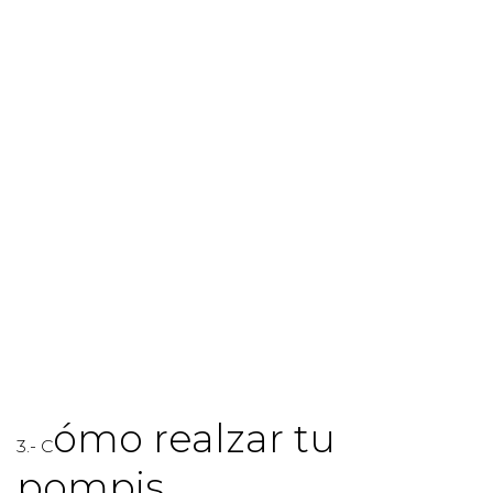
ómo realzar tu
3.- C
pompis.