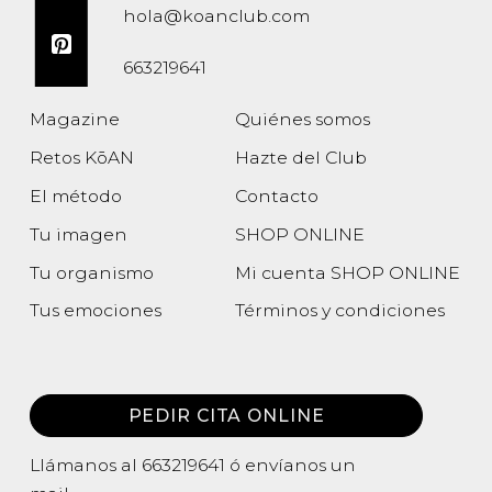
hola@koanclub.com
663219641
Magazine
Quiénes somos
Retos KōAN
Hazte del Club
El método
Contacto
Tu imagen
SHOP ONLINE
Tu organismo
Mi cuenta SHOP ONLINE
Tus emociones
Términos y condiciones
Política de privacidad
PEDIR CITA ONLINE
Llámanos al
663219641
ó envíanos un