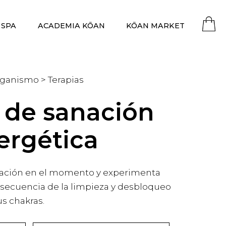
 SPA
ACADEMIA KŌAN
KŌAN MARKET
rganismo > Terapias
 de sanación
ergética
anación en el momento y experimenta
nsecuencia de la limpieza y desbloqueo
us chakras.