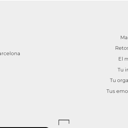
Ma
Reto
arcelona
El 
Tu 
Tu org
Tus emo