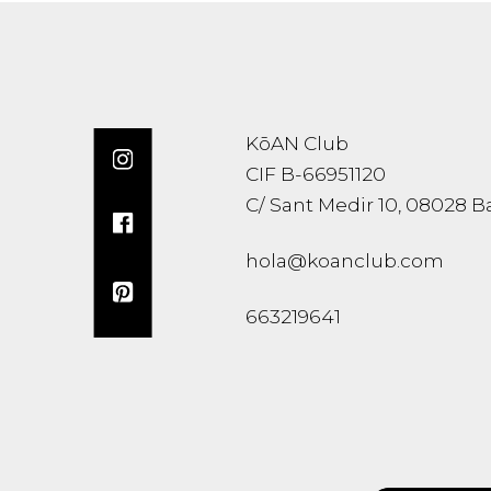
KōAN Club
CIF B-66951120
C/ Sant Medir 10, 08028 B
hola@koanclub.com
663219641