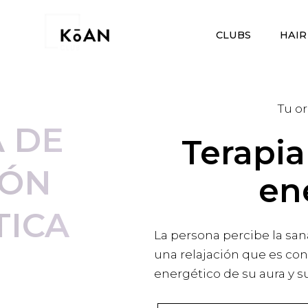
CLUBS
HAIR
Tu o
A DE
Terapia
IÓN
en
TICA
La persona percibe la s
una relajación que es co
energético de su aura y s