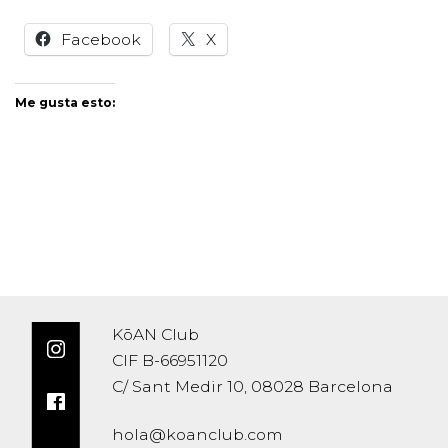
Facebook
X
Me gusta esto:
KōAN Club
CIF B-66951120
C/ Sant Medir 10, 08028 Barcelona
hola@koanclub.com