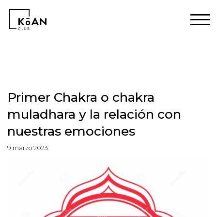
El primer chakra o Mūlādhāra chakra, también llamado chakra raíz es
considerado un chakra vital. De su cuidado y balance dependen
nuestras relaciones con la familia, amigos y parejas.
Primer Chakra o chakra
muladhara y la relación con
nuestras emociones
9 marzo 2023