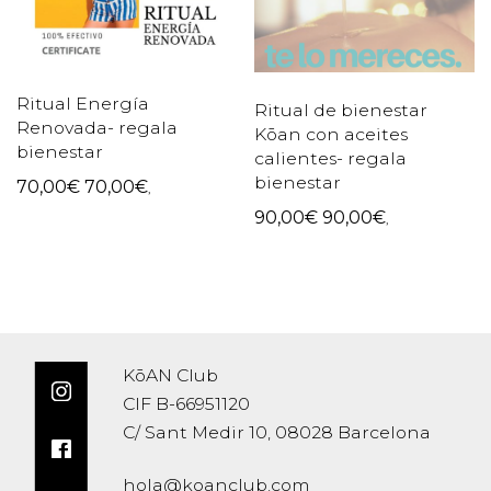
Ritual Energía
Ritual de bienestar
Renovada- regala
Kōan con aceites
bienestar
calientes- regala
bienestar
70,00
€
70,00
€
,
90,00
€
90,00
€
,
KōAN Club
CIF B-66951120
C/ Sant Medir 10, 08028 Barcelona
hola@koanclub.com