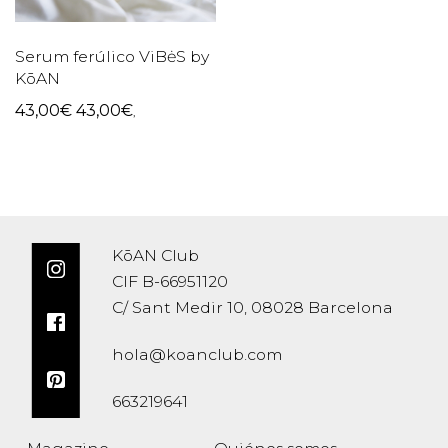
Serum ferúlico ViBėS by
KōAN
43,00
€
43,00
€
,
KōAN Club
CIF B-66951120
C/ Sant Medir 10, 08028 Barcelona
hola@koanclub.com
663219641