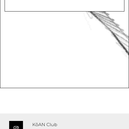
KōAN Club