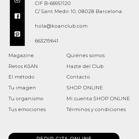
CIF B-66951120
C/ Sant Medir 10, 08028 Barcelona
hola@koanclub.com
663219641
Magazine
Quiénes somos
Retos KōAN
Hazte del Club
El método
Contacto
Tu imagen
SHOP ONLINE
Tu organismo
Mi cuenta SHOP ONLINE
Tus emociones
Términos y condiciones
Política de privacidad
PEDIR CITA ONLINE